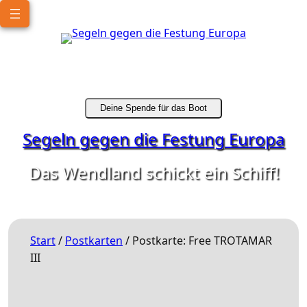
Zum
Inhalt
springen
i
f
m
b
y
Deine Spende für das Boot
Segeln gegen die Festung Europa
Das Wendland schickt ein Schiff!
Start
/
Postkarten
/ Postkarte: Free TROTAMAR
III