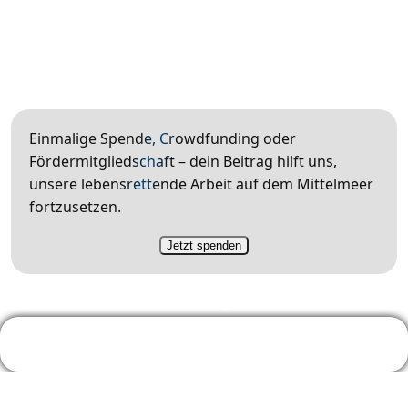
Einmalige Spende, Crowdfunding oder
Fördermitgliedschaft – dein Beitrag hilft uns,
unsere lebensrettende Arbeit auf dem Mittelmeer
fortzusetzen.
Jetzt spenden
i
f
m
b
y
Impressum
Datenschutzerklärung
AGB
Shop sponsored by Vendidero